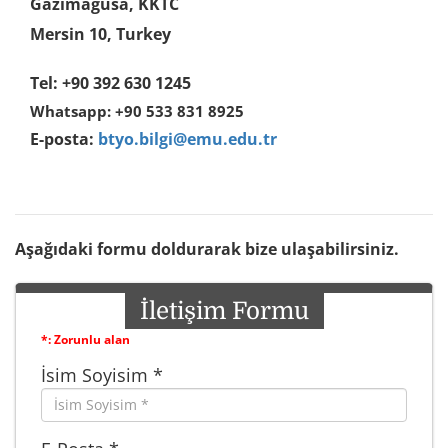
Gazimağusa, KKTC
Mersin 10, Turkey
Tel: +90 392 630 1245
Whatsapp: +90 533 831 8925
E-posta:
btyo.bilgi@emu.edu.tr
Aşağıdaki formu doldurarak bize ulaşabilirsiniz.
İletişim Formu
*: Zorunlu alan
İsim Soyisim *