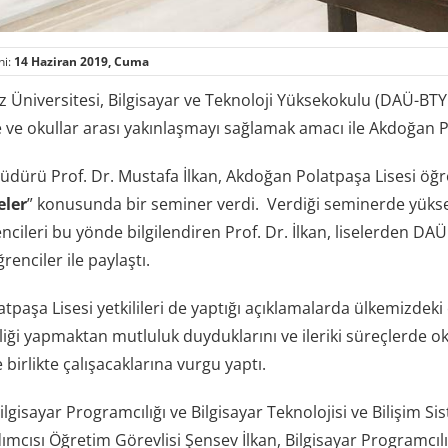
hi:
14 Haziran 2019, Cuma
Üniversitesi, Bilgisayar ve Teknoloji Yüksekokulu (DAÜ-BTYO) 
e ve okullar arası yakınlaşmayı sağlamak amacı ile Akdoğan P
ürü Prof. Dr. Mustafa İlkan, Akdoğan Polatpaşa Lisesi öğr
eler
” konusunda bir seminer verdi. Verdiği seminerde yüks
cileri bu yönde bilgilendiren Prof. Dr. İlkan, liselerden DAÜ 
renciler ile paylaştı.
paşa Lisesi yetkilileri de yaptığı açıklamalarda ülkemizdeki e
rliği yapmaktan mutluluk duyduklarını ve ileriki süreçlerde o
birlikte çalışacaklarına vurgu yaptı.
gisayar Programcılığı ve Bilgisayar Teknolojisi ve Bilişim S
mcısı Öğretim Görevlisi Şensev İlkan, Bilgisayar Programcılığı