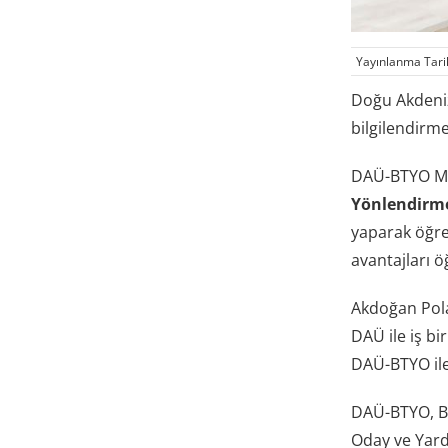
Yayınlanma Tari
Doğu Akdeniz 
bilgilendirm
DAÜ-BTYO Müd
Yönlendirm
yaparak öğren
avantajları öğ
Akdoğan Polat
DAÜ ile iş bi
DAÜ-BTYO ile 
DAÜ-BTYO, Bil
Oday ve Yardı