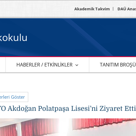
Akademik Takvim
DAÜ Ana
ekokulu
HABERLER / ETKINLIKLER
TANITIM BROŞ
leri Göster
 Akdoğan Polatpaşa Lisesi’ni Ziyaret Etti